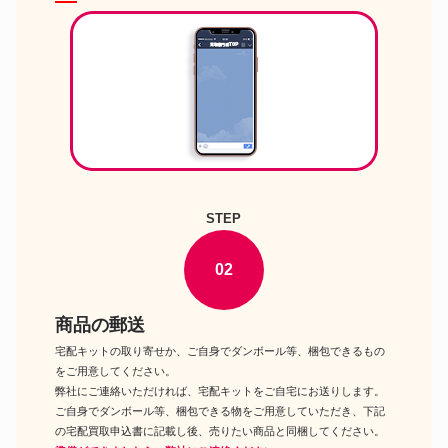
マテル ハローキティバービー
キャラクタードール
Barbie -バービー- バービーコレ
クター ピンクレーベル ドール
Tonner ハリー ポッター ハリー
キャラクタードール
ポッターと賢者の石 12インチ キ
ャラクターフィギュア ドール
オビツ製作所 三代静 夏季休暇の
思い出 避暑地Ver. 尾櫃制服計画
キャラクタードール
1/6 オビツドールシリーズ ドー
ル
グッドスマイルカンパニー
Harmonia humming 初音ミク キ
STEP
キャラクタードール
ャラクター ボーカル シリーズ01
初音ミク ドール
02
ハズブロ ホットトイズ シュリ
ブラックパンサー ワカンダ フォ
キャラクタードール
ーエバー ハズブロアクションフ
ィギュア ドールアクセサリー
商品の郵送
MEZCO TOYZ フェスター&カ
宅配キットの取り寄せか、ご自身でダンボール等、梱包できるもの
キャラクタードール
ズン イット 2PK アダムス ファ
ミリー リビングデッドドールズ
をご用意してください。
弊社にご連絡いただければ、宅配キットをご自宅にお送りします。
タカラトミー りからいず アン
キャラクタードール
シャーリー 赤毛のアン タカラト
ご自身でダンボール等、梱包できる物をご用意していただき、下記
ミーモール限定 ドール
の宅配買取申込書に記載し後、売りたい商品と同梱してください。
セキグチ ねじりハチマキ寅チッ