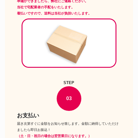
準備ができましたら、弊社にご連絡ください。
キャラクタードール
チ モンチッチ ドール
当社で宅配業者の手配をいたします。
セガ 龍咲海 魔法騎士DX 魔法騎
着払いですので、送料は当社が負担いたします。
キャラクタードール
士レイアース ドール
バンダイ マテル フェアリークイ
キャラクタードール
ーン テレサ コーカシアンVer.
バービーの白鳥の湖 ドール
STEP
03
お支払い
届き次第すぐに金額をお知らせ致します。金額に納得していただけ
ましたら即日お振込！
（土・日・祝日の場合は翌営業日になります。）