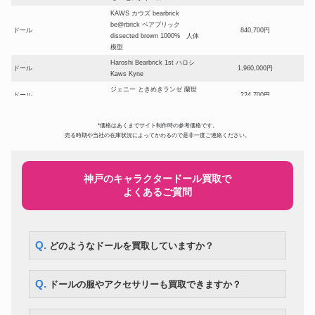
KAWS カウズ bearbrick
be@rbrick ベアブリック
ドール
840,700円
dissected brown 1000% 人体
模型
Haroshi Bearbrick 1st ハロシ
ドール
1,960,000円
Kaws Kyne
ジェニー ときめきランゼ 蘭世
ドール
224,700円
ときめきトゥナイト
ベアブリック シャーク1000%
*価格はあくまでサイト制作時の参考価格です。
BAPE(R) ABC CAMO SHARK
ドール
297,500円
売る時期や当社の在庫状況によってかわるので是非一度ご連絡ください。
BE@RBRICK ベイプ メディコ
ムトイ 3色セット
スーパードルフィー ローゼンメ
ドール
194,600円
イデン SD 真紅
神戸のキャラクタードール買取で
よくあるご質問
スーパードルフィー SDエリザベ
ドール
ス Super Dollfie SD13 Elizabeth
105,000円
～Destiny’s Guardian～
DD アスナ ソードアート・オン
ドール
ライン 血盟騎士団 甲冑 フルセ
119,000円
Q. どのようなドールを買取していますか？
ット
コレクションドールアイテム! リ
ドール
カちゃんハウス 少女漫画家 牧美
287,000円
Q. ドールの服やアクセサリーも買取できますか？
也子イラスト付
ドール
マテル社 ツイストバービー
260,400円