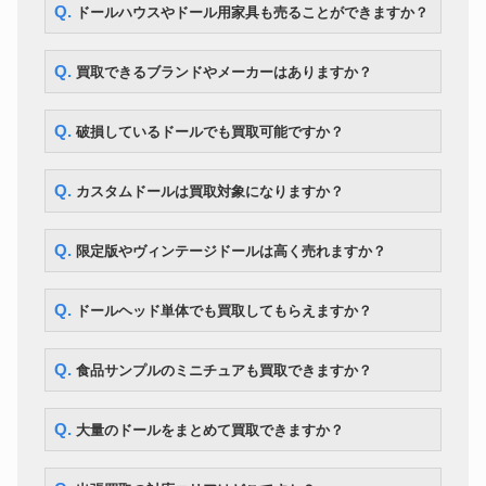
まきまきカールのおしゃれなリ
Q. ドールハウスやドール用家具も売ることができますか？
ドール
175,700円
カちゃん
Kaws カウズ Pinocchio Wood
ドール
210,000円
カリモク
Q. 買取できるブランドやメーカーはありますか？
BE@RBRICK エヴァンゲリオン
初号機 CHROME Ver.1000％
ドール
54,600円
WORLD WIDE TOUR 3 開催記
Q. 破損しているドールでも買取可能ですか？
念商品 MEDICOM TOY
ドール
ネオブライス モッドモーリー
12,600円
Q. カスタムドールは買取対象になりますか？
ボークス DDS アイドルマスタ
ドール
107,100円
ー 星井美希
ママチャップトイ ちっちゃな
ドール
218,000円
Q. 限定版やヴィンテージドールは高く売れますか？
ちっちゃな女の子こと乃
CWC 限定 マイメロディ ブライ
ドール
ス ソフトリーカドリーユー＆ミ
30,800円
Q. ドールヘッド単体でも買取してもらえますか？
ー
マーゴユニークガール blythe ネ
ドール
167,300円
オブライス
Q. 食品サンプルのミニチュアも買取できますか？
ボークス MDD Fate/kaleid liner
ドール
149,100円
プリズマ☆イリヤ
Q. 大量のドールをまとめて買取できますか？