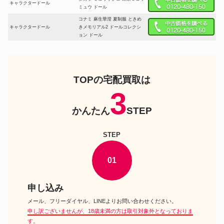
キャラクタードール
ミュウ ドール
コナミ 麻生華澄 夏制服 ときめ
キャラクタードール
きメモリアル2 ドールコレクシ
ョン ドール
JAKKS Pacificビーラブド オー
キャラクタードール
ロラ マレフィセント コレクショ
ンドール
バンプレスト C.003 フランソワ
TOPの宅配買取は
ーズ アルヌール サイボーグ009
キャラクタードール
プレイドール キャラクターコレ
3
クション ドール
かんたん
STEP
新声社 タカラ ナコルル人形 ド
レスセット 礼装用 レッド サム
キャラクタードール
ライスピリッツ キャラクタード
ールシリーズ ドールアクセサリ
STEP
ー
アゾンインターナショナル 閻魔
01
あい 地獄少女 三鼎 1/3 アナザー
キャラクタードール
リアリスティックキャラクター
ズ No.001 ドール
申し込み
SIDESHOW ジグソウ SAW 15
キャラクタードール
インチパペット ドール
メール、フリーダイヤル、LINEよりお問い合わせください。
ボークス 向坂環 ToHeart2 DD
申し訳ございませんが、18歳未満の方は取引対象外となっておりま
キャラクタードール
ドルフィードリーム ドールズパ
す。
ーティー16限定 ドール