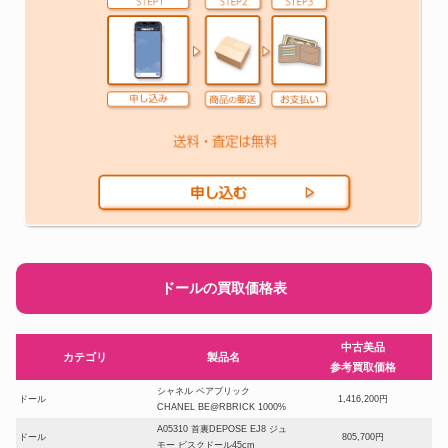
ドールの買取価格表
中古美品
カテゴリ
製品名
参考買取価格
シャネル ベアブリック
ドール
1,416,200円
CHANEL BE@RBRICK 1000%
A05310 首裏DEPOSE EJ8 ジュ
ドール
805,700円
モー ビスクドール45cm