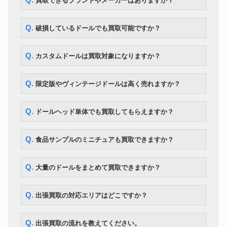
Q. 買取できるブランドやメーカーはありますか？
BE@RBRICK エヴァンゲリオン
初号機 CHROME Ver.1000％
ドール
54,600円
WORLD WIDE TOUR 3 開催記
Q. 破損しているドールでも買取可能ですか？
念商品 MEDICOM TOY
ドール
ネオブライス モッドモーリー
12,600円
Q. カスタムドールは買取対象になりますか？
ボークス DDS アイドルマスタ
ドール
107,100円
ー 星井美希
ママチャップトイ ちっちゃな
ドール
218,000円
Q. 限定版やヴィンテージドールは高く売れますか？
ちっちゃな女の子こと乃
CWC 限定 マイメロディ ブライ
ドール
ス ソフトリーカドリーユー＆ミ
30,800円
Q. ドールヘッド単体でも買取してもらえますか？
ー
マーゴユニークガール blythe ネ
ドール
167,300円
オブライス
Q. 食品サンプルのミニチュアも買取できますか？
ボークス MDD Fate/kaleid liner
ドール
149,100円
プリズマ☆イリヤ
Q. 大量のドールをまとめて買取できますか？
Q. 出張買取の対応エリアはどこですか？
Q. 出張買取の流れを教えてください。