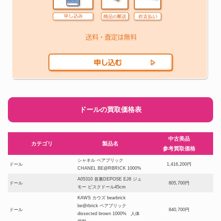
ドールの買取価格表
中古美品
カテゴリ
製品名
参考買取価格
シャネル ベアブリック
ドール
1,416,200円
CHANEL BE@RBRICK 1000%
A05310 首裏DEPOSE EJ8 ジュ
ドール
805,700円
モー ビスクドール45cm
KAWS カウズ bearbrick
be@rbrick ベアブリック
ドール
840,700円
dissected brown 1000% 人体