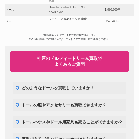
模型
Haroshi Bearbrick 1st ハロシ
ドール
1,960,000円
Kaws Kyne
ジェニー ときめきランゼ 蘭世
ドール
224,700円
ときめきトゥナイト
ベアブリック シャーク1000%
*価格はあくまでサイト制作時の参考価格です。
BAPE(R) ABC CAMO SHARK
ドール
297,500円
売る時期や当社の在庫状況によってかわるので是非一度ご連絡ください。
BE@RBRICK ベイプ メディコ
ムトイ 3色セット
スーパードルフィー ローゼンメ
ドール
194,600円
イデン SD 真紅
神戸のドルフィードリーム買取で
よくあるご質問
スーパードルフィー SDエリザベ
ドール
ス Super Dollfie SD13 Elizabeth
105,000円
～Destiny’s Guardian～
DD アスナ ソードアート・オン
ドール
ライン 血盟騎士団 甲冑 フルセ
119,000円
Q. どのようなドールを買取していますか？
ット
コレクションドールアイテム! リ
ドール
カちゃんハウス 少女漫画家 牧美
287,000円
Q. ドールの服やアクセサリーも買取できますか？
也子イラスト付
ドール
マテル社 ツイストバービー
260,400円
まきまきカールのおしゃれなリ
Q. ドールハウスやドール用家具も売ることができますか？
ドール
175,700円
カちゃん
Kaws カウズ Pinocchio Wood
ドール
210,000円
カリモク