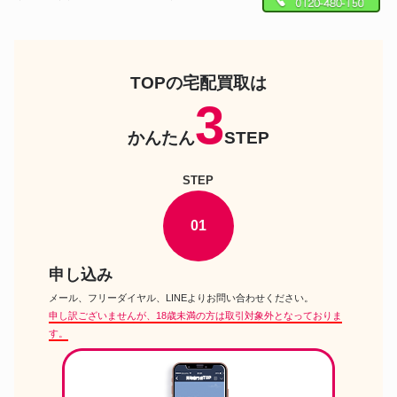
ドルフィードリーム
DD 高垣楓 2nd Ver.
ドルフィードリーム
DD 桜ミク 2.0
TOPの宅配買取は
3
ドルフィードリーム
DD 初音ミク NT
かんたん
STEP
DD ナツキ 20th Anniversary
ドルフィードリーム
Ver.
STEP
ドルフィードリーム
DDS アリゼー
DDS セイバー アルトリア ペン
ドルフィードリーム
ドラゴン
01
ドルフィードリーム
DD モエ 20th Anniversary Ver.
申し込み
ちみっこDD アーニャ フォージ
ドルフィードリーム
ャー
メール、フリーダイヤル、LINEよりお問い合わせください。
申し訳ございませんが、18歳未満の方は取引対象外となっておりま
ドルフィードリーム
DD アクア
す。
ドルフィードリーム
DD ルーラー ジャンヌ ダルク
ドルフィードリーム
DD 未来