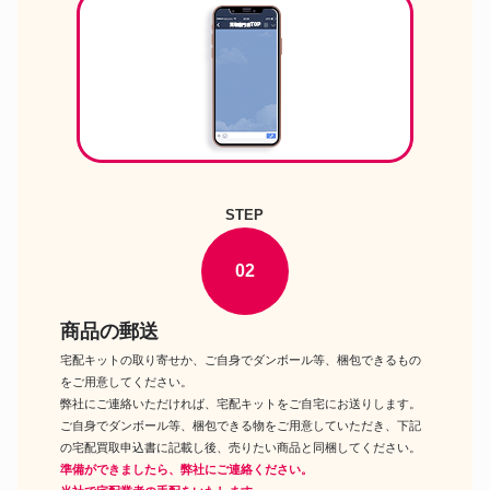
イリッシュドールコレクション
ドール
タカラトミー My Melody Sweet
Pink Style-マイメロディ スウィ
ートピンクスタイル-&Kuromi
Spicy Black Style-クロミ スパイ
リカちゃん人形
シーブラックスタイル- リカちゃ
ん×サンリオキャラクターズ ス
タイリッシュドールコレクショ
ン ドール
タカラトミー カプチーノワンピ
ース スタイル リカちゃん LiccA
STEP
リカちゃん人形
LiccAスタイリッシュドールコレ
クション 第2弾 ドール
タカラトミー キキ&ララだいす
02
リカちゃん人形
き リカちゃん ドール
タカラトミー ゴシックノワール
商品の郵送
スタイル リカちゃん LiccAスタ
リカちゃん人形
イリッシュドールコレクション
宅配キットの取り寄せか、ご自身でダンボール等、梱包できるもの
ドール
をご用意してください。
タカラトミー すずネコ リカちゃ
弊社にご連絡いただければ、宅配キットをご自宅にお送りします。
リカちゃん人形
ん リカちゃん キャンペーン品
ドール
ご自身でダンボール等、梱包できる物をご用意していただき、下記
タカラトミー フォトジェニック
の宅配買取申込書に記載し後、売りたい商品と同梱してください。
リカちゃん人形
リカ SWIMMERスタイル リカ
準備ができましたら、弊社にご連絡ください。
ちゃん ドール