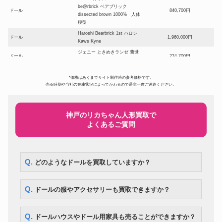
be@rbrick ベアブリック
ドール
840,700円
dissected brown 1000% 人体
模型
Haroshi Bearbrick 1st ハロシ
ドール
1,960,000円
Kaws Kyne
ジェニー ときめきランゼ 蘭世
ドール
224,700円
ときめきトゥナイト
ベアブリック シャーク1000%
*価格はあくまでサイト制作時の参考価格です。
BAPE(R) ABC CAMO SHARK
ドール
297,500円
売る時期や当社の在庫状況によってかわるので是非一度ご連絡ください。
BE@RBRICK ベイプ メディコ
ムトイ 3色セット
スーパードルフィー ローゼンメ
ドール
194,600円
イデン SD 真紅
神戸のリカちゃん人形買取で
よくあるご質問
スーパードルフィー SDエリザベ
ドール
ス Super Dollfie SD13 Elizabeth
105,000円
～Destiny’s Guardian～
DD アスナ ソードアート・オン
ドール
ライン 血盟騎士団 甲冑 フルセ
119,000円
Q. どのようなドールを買取していますか？
ット
コレクションドールアイテム! リ
ドール
カちゃんハウス 少女漫画家 牧美
287,000円
Q. ドールの服やアクセサリーも買取できますか？
也子イラスト付
ドール
マテル社 ツイストバービー
260,400円
まきまきカールのおしゃれなリ
Q. ドールハウスやドール用家具も売ることができますか？
ドール
175,700円