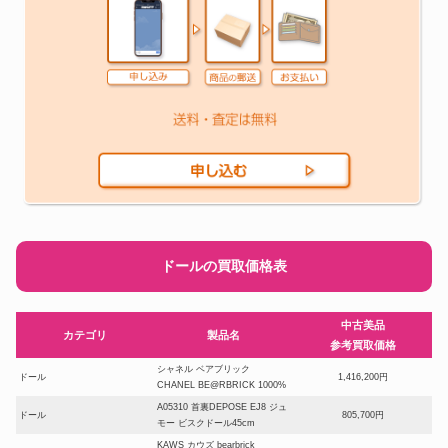
ドールの買取価格表
中古美品
カテゴリ
製品名
参考買取価格
シャネル ベアブリック
ドール
1,416,200円
CHANEL BE@RBRICK 1000%
A05310 首裏DEPOSE EJ8 ジュ
ドール
805,700円
モー ビスクドール45cm
KAWS カウズ bearbrick