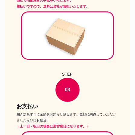
当社で宅配業者の手配をいたします。
タカラトミー ボタニカルホリデ
着払いですので、送料は当社が負担いたします。
ー スタイル リカちゃん LiccAス
リカちゃん人形
タイリッシュドールコレクショ
ン ドール
タカラトミー モダンペットリカ
リカちゃん人形
ちゃん2 グッドモーニングカン
ガルー ドール
タカラトミー リカちゃん リラッ
クマアニバーサリースタイル リ
リカちゃん人形
カちゃん LiccAスタイリッシュ
ドールコレクション ドール
タカラトミー 横浜元町リカちゃ
リカちゃん人形
ん ドール
STEP
タカラトミー 赤いくつリカちゃ
リカちゃん人形
ん リカちゃん 横浜開港150周年
記念 ドール
03
お支払い
届き次第すぐに金額をお知らせ致します。金額に納得していただけ
ましたら即日お振込！
（土・日・祝日の場合は翌営業日になります。）