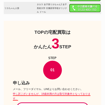
タカラ 女子美リカちゃん2 女子
リカちゃん人形
美術大学 付属高等学校オリジナ
ル ドール
タカラ 復刻版初代リカちゃんト
リオ リカちゃん&いづみちゃん&
リカちゃん人形
わたるくん タイガースルック リ
カちゃん Memorial Licca 1967
TOPの宅配買取は
ドール
3
タカラトミー 100th アニバーサ
リカちゃん人形
リー コーディネート100 リカち
ゃん ドール
かんたん
STEP
タカラトミー Cinnamoroll
Anniversary Style-シナモロール
STEP
アニバーサリースタイル- リカち
リカちゃん人形
ゃん×サンリオキャラクターズ
スタイリッシュドールコレクシ
ョン ドール
01
タカラトミー Little Twin Stars
Anniversary Style リカちゃん
リカちゃん人形
LiccAスタイリッシュドールコレ
申し込み
クション ドール
メール、フリーダイヤル、LINEよりお問い合わせください。
タカラトミー My Melody Sweet
申し訳ございませんが、18歳未満の方は取引対象外となっておりま
Pink Style-マイメロディ スウィ
ートピンクスタイル- リカちゃん
す。
リカちゃん人形
×サンリオキャラクターズ スタ