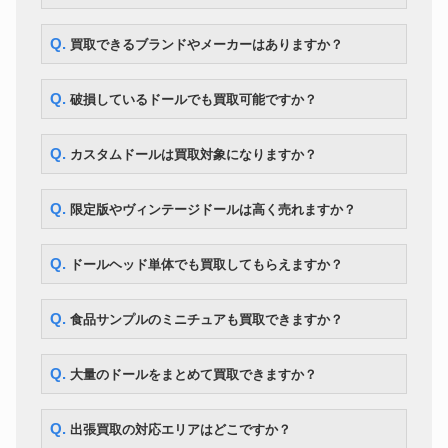
カちゃん
Kaws カウズ Pinocchio Wood
ドール
210,000円
カリモク
Q. 買取できるブランドやメーカーはありますか？
BE@RBRICK エヴァンゲリオン
初号機 CHROME Ver.1000％
ドール
54,600円
WORLD WIDE TOUR 3 開催記
Q. 破損しているドールでも買取可能ですか？
念商品 MEDICOM TOY
ドール
ネオブライス モッドモーリー
12,600円
Q. カスタムドールは買取対象になりますか？
ボークス DDS アイドルマスタ
ドール
107,100円
ー 星井美希
ママチャップトイ ちっちゃな
ドール
218,000円
Q. 限定版やヴィンテージドールは高く売れますか？
ちっちゃな女の子こと乃
CWC 限定 マイメロディ ブライ
ドール
ス ソフトリーカドリーユー＆ミ
30,800円
Q. ドールヘッド単体でも買取してもらえますか？
ー
マーゴユニークガール blythe ネ
ドール
167,300円
オブライス
Q. 食品サンプルのミニチュアも買取できますか？
ボークス MDD Fate/kaleid liner
ドール
149,100円
プリズマ☆イリヤ
Q. 大量のドールをまとめて買取できますか？
Q. 出張買取の対応エリアはどこですか？