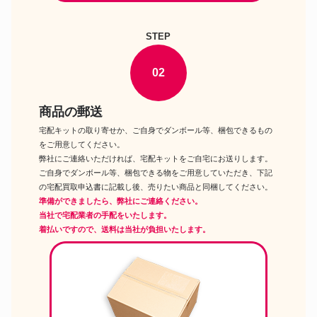
ゾンインターナショナル
アナザーリアリスティックキャ
ラクターズ No.009 ご注文はう
STEP
ドール
さぎですか?? チノ アゾンインタ
ーナショナル
02
ネオブライスレッドデリシャス
ドール
タカラ
SD ローゼンメイデン 真紅 スー
商品の郵送
ドール
パードルフィー ドルパ14 ボーク
ス
宅配キットの取り寄せか、ご自身でダンボール等、梱包できるもの
ハイブリッドアクティブフィギ
をご用意してください。
ュア017 朝比奈みくる あさひな
ドール
弊社にご連絡いただければ、宅配キットをご自宅にお送りします。
みくる 涼宮ハルヒの消失 アゾン
ご自身でダンボール等、梱包できる物をご用意していただき、下記
インターナショナル
の宅配買取申込書に記載し後、売りたい商品と同梱してください。
Iris Collect アイリス コレクト
ドール
かの 月夜のメイドうさぎさん ア
準備ができましたら、弊社にご連絡ください。
ゾンインターナショナル
当社で宅配業者の手配をいたします。
DD Re:ゼロから始める異世界生
着払いですので、送料は当社が負担いたします。
ドール
活 エミリア ドルフィードリーム
ボークス