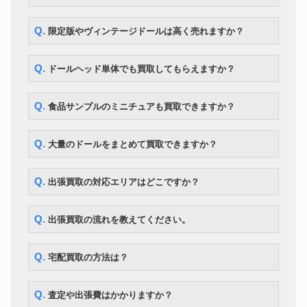
ー 星井美希
ママチャップトイ ちっちゃな
ドール
218,000円
Q. 限定版やヴィンテージドールは高く売れますか？
ちっちゃな女の子こと乃
CWC 限定 マイメロディ ブライ
ドール
ス ソフトリーカドリーユー＆ミ
30,800円
Q. ドールヘッド単体でも買取してもらえますか？
ー
マーゴユニークガール blythe ネ
ドール
167,300円
オブライス
Q. 食品サンプルのミニチュアも買取できますか？
ボークス MDD Fate/kaleid liner
ドール
149,100円
プリズマ☆イリヤ
Q. 大量のドールをまとめて買取できますか？
Q. 出張買取の対応エリアはどこですか？
Q. 出張買取の流れを教えてください。
Q. 宅配買取の方法は？
Q. 査定や出張費はかかりますか？