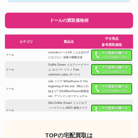
ドールの買取価格例
中古美品
カテゴリ
製品名
参考買取価格
momokoドール1/6 こんな女の子
ドール
になりたい 深夜の横断歩道
Dollfie Dream ドルフィードリー
ドール
ム セイバー リリィ Fate
unlimited codes ボークス
Lilia リリア WhiteRaven II The
beginning of the end. ?終わりの
ドール
始まり? 2014BlackRaven祭限定
ver. アゾンインターナショナル
Mini Dollfie Dream ミニドルフ
ィードリーム MDD 能美クドリ
ドール
ャフカ のうみクドリャフカ クド
わふたー 1/4ドール ボークス
momokoドール1/6 はるの森
ドール
Sky ver.
TOPの宅配買取は
Harmonia bloom Seasonal Doll