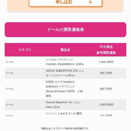
ドールの買取価格表
中古美品
カテゴリ
製品名
参考買取価格
シャネル ベアブリック
ドール
1,416,200円
CHANEL BE@RBRICK 1000%
A05310 首裏DEPOSE EJ8 ジュ
ドール
805,700円
モー ビスクドール45cm
KAWS カウズ bearbrick
be@rbrick ベアブリック
ドール
840,700円
dissected brown 1000% 人体
模型
Haroshi Bearbrick 1st ハロシ
ドール
1,960,000円
Kaws Kyne
ジェニー ときめきランゼ 蘭世
ドール
224,700円
ときめきトゥナイト
ベアブリック シャーク1000%
*価格はあくまでサイト制作時の参考価格です。
BAPE(R) ABC CAMO SHARK