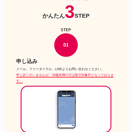
3
ドール
Beatrice Gatto グッドスマイル
カンパニー
かんたん
STEP
Lil’Fairy ちいさなお手伝いさん
ドール
ルミュ アゾンインターナショナ
ル
STEP
Dollfie Dream Dynamite ドルフ
ィードリーム ダイナマイト
ドール
DDdy 久寿川ささら ホワイトゴ
01
シックVer. ToHeart2 ドール ボ
ークス
ネオブライスドーンティング ド
ドール
申し込み
ゥルーシラ タカラ
メール、フリーダイヤル、LINEよりお問い合わせください。
Lil’Fairy 狐の恩返し ネイリー ア
ドール
ゾンインターナショナル
申し訳ございませんが、18歳未満の方は取引対象外となっておりま
す。
ネオブライス ブライス アドアー
ドール
ズ アナ Blyth love ANNA SUI
FASHION CWC
Dollfie Dream ドルフィードリー
ドール
ム DD 雪ミク ボークス
Iris Collect アイリス コレクト
楓子 ふうこ My way of life.
ドール
SILVER ver. アゾンインターナ
ショナル
そらのおとしf ニンフ No.015 ア
ドール