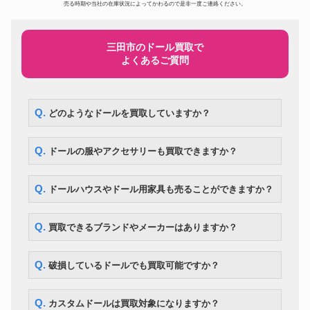
ドール
297,500円
売る時期や当社の在庫状況によってかわるので是非一度ご連絡ください。
BE@RBRICK ベイプ メディコ
ムトイ 3色セット
スーパードルフィー ローゼンメ
ドール
194,600円
イデン SD 真紅
三田市のドール買取で
よくあるご質問
スーパードルフィー SDエリザベ
ドール
ス Super Dollfie SD13 Elizabeth
105,000円
～Destiny’s Guardian～
DD アスナ ソードアート・オン
ドール
ライン 血盟騎士団 甲冑 フルセ
119,000円
Q. どのようなドールを買取していますか？
ット
コレクションドールアイテム! リ
ドール
カちゃんハウス 少女漫画家 牧美
287,000円
Q. ドールの服やアクセサリーも買取できますか？
也子イラスト付
ドール
マテル社 ツイストバービー
260,400円
まきまきカールのおしゃれなリ
Q. ドールハウスやドール用家具も売ることができますか？
ドール
175,700円
カちゃん
Kaws カウズ Pinocchio Wood
ドール
210,000円
カリモク
Q. 買取できるブランドやメーカーはありますか？
BE@RBRICK エヴァンゲリオン
初号機 CHROME Ver.1000％
ドール
54,600円
WORLD WIDE TOUR 3 開催記
Q. 破損しているドールでも買取可能ですか？
念商品 MEDICOM TOY
ドール
ネオブライス モッドモーリー
12,600円
Q. カスタムドールは買取対象になりますか？
ボークス DDS アイドルマスタ
ドール
107,100円