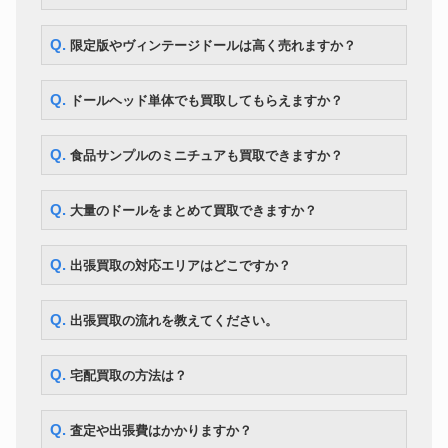
ー 星井美希
ママチャップトイ ちっちゃな
ドール
218,000円
Q. 限定版やヴィンテージドールは高く売れますか？
ちっちゃな女の子こと乃
CWC 限定 マイメロディ ブライ
ドール
ス ソフトリーカドリーユー＆ミ
30,800円
Q. ドールヘッド単体でも買取してもらえますか？
ー
マーゴユニークガール blythe ネ
ドール
167,300円
オブライス
Q. 食品サンプルのミニチュアも買取できますか？
ボークス MDD Fate/kaleid liner
ドール
149,100円
プリズマ☆イリヤ
Q. 大量のドールをまとめて買取できますか？
Q. 出張買取の対応エリアはどこですか？
Q. 出張買取の流れを教えてください。
Q. 宅配買取の方法は？
Q. 査定や出張費はかかりますか？