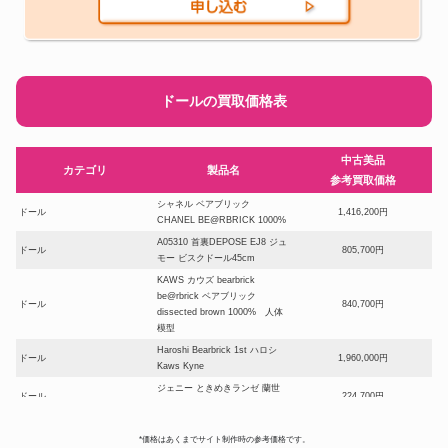
ドールの買取価格表
中古美品
カテゴリ
製品名
参考買取価格
シャネル ベアブリック
ドール
1,416,200円
CHANEL BE@RBRICK 1000%
A05310 首裏DEPOSE EJ8 ジュ
ドール
805,700円
モー ビスクドール45cm
KAWS カウズ bearbrick
be@rbrick ベアブリック
ドール
840,700円
dissected brown 1000% 人体
模型
Haroshi Bearbrick 1st ハロシ
ドール
1,960,000円
Kaws Kyne
ジェニー ときめきランゼ 蘭世
ドール
224,700円
ときめきトゥナイト
ベアブリック シャーク1000%
*価格はあくまでサイト制作時の参考価格です。
BAPE(R) ABC CAMO SHARK