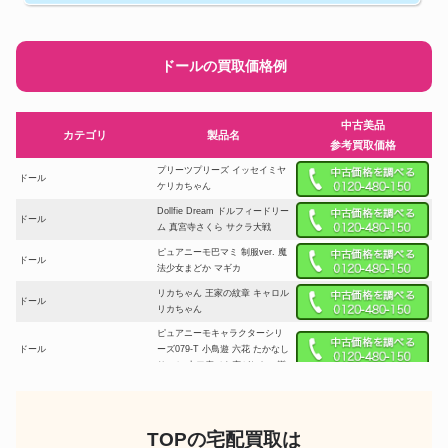
ドールの買取価格例
中古美品
カテゴリ
製品名
参考買取価格
プリーツプリーズ イッセイミヤ
ドール
ケリカちゃん
Dollfie Dream ドルフィードリー
ドール
ム 真宮寺さくら サクラ大戦
ピュアニーモ巴マミ 制服ver. 魔
ドール
法少女まどか マギカ
リカちゃん 王家の紋章 キャロル
ドール
リカちゃん
ピュアニーモキャラクターシリ
ドール
ーズ079-T 小鳥遊 六花 たかなし
りっか 中二病でも恋がしたい戀
Pullip プーリップ セーラープル
ドール
ート
TOPの宅配買取は
ドール
Pullip プーリップ イスル アポロ