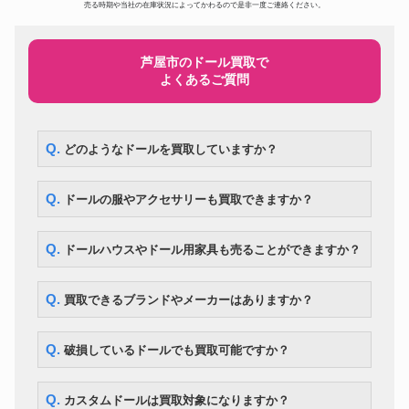
ドール
297,500円
売る時期や当社の在庫状況によってかわるので是非一度ご連絡ください。
BE@RBRICK ベイプ メディコ
ムトイ 3色セット
スーパードルフィー ローゼンメ
ドール
194,600円
イデン SD 真紅
芦屋市のドール買取で
よくあるご質問
スーパードルフィー SDエリザベ
ドール
ス Super Dollfie SD13 Elizabeth
105,000円
～Destiny’s Guardian～
DD アスナ ソードアート・オン
ドール
ライン 血盟騎士団 甲冑 フルセ
119,000円
Q. どのようなドールを買取していますか？
ット
コレクションドールアイテム! リ
ドール
カちゃんハウス 少女漫画家 牧美
287,000円
Q. ドールの服やアクセサリーも買取できますか？
也子イラスト付
ドール
マテル社 ツイストバービー
260,400円
まきまきカールのおしゃれなリ
Q. ドールハウスやドール用家具も売ることができますか？
ドール
175,700円
カちゃん
Kaws カウズ Pinocchio Wood
ドール
210,000円
カリモク
Q. 買取できるブランドやメーカーはありますか？
BE@RBRICK エヴァンゲリオン
初号機 CHROME Ver.1000％
ドール
54,600円
WORLD WIDE TOUR 3 開催記
Q. 破損しているドールでも買取可能ですか？
念商品 MEDICOM TOY
ドール
ネオブライス モッドモーリー
12,600円
Q. カスタムドールは買取対象になりますか？
ボークス DDS アイドルマスタ
ドール
107,100円