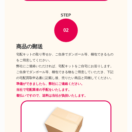
ドール
猫 マンチカンの子猫 マンチカン
立ち ハンドメイド
フランス ビスクドール 高:41cm
STEP
ドール
クローズドマウス 人形 レザーボ
ディ アンティーク
ささドール imomo Emptyヘッド
02
ドール
Cream肌 1/4ドール メイクカス
タムヘッド
ジュモー JUMEAU アンティー
商品の郵送
ドール
クドール ビスクドール ウォーキ
宅配キットの取り寄せか、ご自身でダンボール等、梱包できるもの
ング ゼンマイ式両足稼働 オ
をご用意してください。
バービー Tribute トリビュート
ドール
10YEARS イヤーズ BFMC
弊社にご連絡いただければ、宅配キットをご自宅にお送りします。
Barbie ドール 人形 フ
ご自身でダンボール等、梱包できる物をご用意していただき、下記
バービー マーメイドガウン
の宅配買取申込書に記載し後、売りたい商品と同梱してください。
ドール
Mermaid Gown BFMC Barbie
準備ができましたら、弊社にご連絡ください。
ドール 人形 ゴールドラ
当社で宅配業者の手配をいたします。
着払いですので、送料は当社が負担いたします。