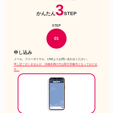
3
and Rey 1/6カスタムドールヘッ
ドール
ドOBITSU30-02 ミケル No.810
かんたん
STEP
アゾン えっくすきゅーとピアニ
ドール
ーモ ひめの1st Ver1.1 イベント
限定版ドール
STEP
創作ビスクドール レナータ 球体
ドール
関節人形 bisque doll girl 少女人
形 ベルミシェル
01
ジェニーショップ限定 サヤカ リ
ドール
カちゃんキャッスル おたのしみ
ドール ジェニーフレン
申し込み
等身大ドール 120cm シリコンボ
メール、フリーダイヤル、LINEよりお問い合わせください。
ドール
ディ カスタムドール アニメドー
申し訳ございませんが、18歳未満の方は取引対象外となっておりま
ル BJD風ヘッド
す。
バービー Fashionably Floral フ
ドール
ァッショナブリー フローラル
BFMC Barbie
ネオブライス パティパッチ ブラ
ドール
イス ドール タカラトミー
Blythe
アンティーク ドール つじとしゆ
ドール
き作 月光社 創作人形 球体関節
人形
LocoMocoNeco 羊毛フェルト