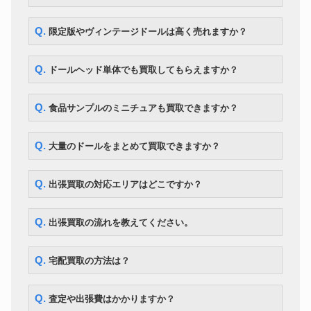
ー 星井美希
ママチャップトイ ちっちゃな
ドール
218,000円
Q. 限定版やヴィンテージドールは高く売れますか？
ちっちゃな女の子こと乃
CWC 限定 マイメロディ ブライ
ドール
ス ソフトリーカドリーユー＆ミ
30,800円
Q. ドールヘッド単体でも買取してもらえますか？
ー
マーゴユニークガール blythe ネ
ドール
167,300円
オブライス
Q. 食品サンプルのミニチュアも買取できますか？
ボークス MDD Fate/kaleid liner
ドール
149,100円
プリズマ☆イリヤ
Q. 大量のドールをまとめて買取できますか？
Q. 出張買取の対応エリアはどこですか？
Q. 出張買取の流れを教えてください。
Q. 宅配買取の方法は？
Q. 査定や出張費はかかりますか？