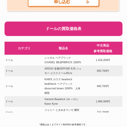
ドールの買取価格表
中古美品
カテゴリ
製品名
参考買取価格
シャネル ベアブリック
ドール
1,416,200円
CHANEL BE@RBRICK 1000%
A05310 首裏DEPOSE EJ8 ジュ
ドール
805,700円
モー ビスクドール45cm
KAWS カウズ bearbrick
be@rbrick ベアブリック
ドール
840,700円
dissected brown 1000% 人体
模型
Haroshi Bearbrick 1st ハロシ
ドール
1,960,000円
Kaws Kyne
ジェニー ときめきランゼ 蘭世
ドール
224,700円
ときめきトゥナイト
ベアブリック シャーク1000%
*価格はあくまでサイト制作時の参考価格です。
BAPE(R) ABC CAMO SHARK