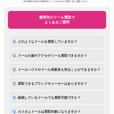
ドール
297,500円
売る時期や当社の在庫状況によってかわるので是非一度ご連絡ください。
BE@RBRICK ベイプ メディコ
ムトイ 3色セット
スーパードルフィー ローゼンメ
ドール
194,600円
イデン SD 真紅
豊岡市のドール買取で
よくあるご質問
スーパードルフィー SDエリザベ
ドール
ス Super Dollfie SD13 Elizabeth
105,000円
～Destiny’s Guardian～
DD アスナ ソードアート・オン
ドール
ライン 血盟騎士団 甲冑 フルセ
119,000円
Q. どのようなドールを買取していますか？
ット
コレクションドールアイテム! リ
ドール
カちゃんハウス 少女漫画家 牧美
287,000円
Q. ドールの服やアクセサリーも買取できますか？
也子イラスト付
ドール
マテル社 ツイストバービー
260,400円
まきまきカールのおしゃれなリ
Q. ドールハウスやドール用家具も売ることができますか？
ドール
175,700円
カちゃん
Kaws カウズ Pinocchio Wood
ドール
210,000円
カリモク
Q. 買取できるブランドやメーカーはありますか？
BE@RBRICK エヴァンゲリオン
初号機 CHROME Ver.1000％
ドール
54,600円
WORLD WIDE TOUR 3 開催記
Q. 破損しているドールでも買取可能ですか？
念商品 MEDICOM TOY
ドール
ネオブライス モッドモーリー
12,600円
Q. カスタムドールは買取対象になりますか？
ボークス DDS アイドルマスタ
ドール
107,100円