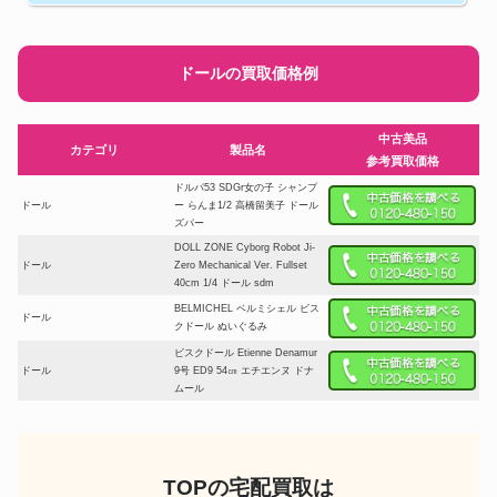
ドールの買取価格例
中古美品
カテゴリ
製品名
参考買取価格
ドルパ53 SDGr女の子 シャンプ
ドール
ー らんま1/2 高橋留美子 ドール
ズパー
DOLL ZONE Cyborg Robot Ji-
ドール
Zero Mechanical Ver. Fullset
40cm 1/4 ドール sdm
BELMICHEL ベルミシェル ビス
ドール
クドール ぬいぐるみ
ビスクドール Etienne Denamur
ドール
9号 ED9 54㎝ エチエンヌ ドナ
ムール
カスタムドール chichinpu kkner
ドール
ヘッド stodoll M ウィッグ アウ
トフィット
DEPOSE TETE JUMEAU ビス
TOPの宅配買取は
ドール
クドール ジュモー S5275