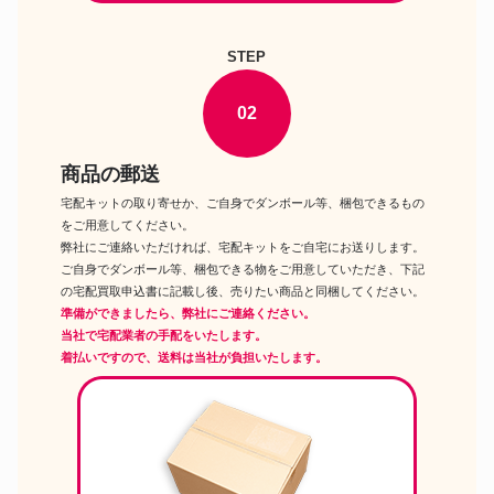
ール
Super Duck 1/6用 美人女性 セ
STEP
ドール
クシー航海士 ヘッド&衣装セッ
トドールアクセサリー
オビツ製作所 山本珠千花 夏服
02
ドール
尾櫃制服計画 1/6 オビツドール
シリーズ ドール
DOLK PEPE ホワイトスキン
ドール
商品の郵送
Brownie-ブラウニー- ドール
宅配キットの取り寄せか、ご自身でダンボール等、梱包できるもの
タカラトミー ウェンディウィー
ドール
クエンダー ネオブライス ブライ
をご用意してください。
スショップ限定 ドール
弊社にご連絡いただければ、宅配キットをご自宅にお送りします。
MEZCO TOYZカドルス with サ
ご自身でダンボール等、梱包できる物をご用意していただき、下記
ウンド リビングデッドドールズ
ドール
の宅配買取申込書に記載し後、売りたい商品と同梱してください。
レザレクション サンディエゴ コ
準備ができましたら、弊社にご連絡ください。
ミコン SDCC2017 限定 ドール
当社で宅配業者の手配をいたします。
リトルファクトリー No.04182
着払いですので、送料は当社が負担いたします。
18ジェニー ジェニー
ドール
MADEMOISELLE-マドモアゼル-
リカちゃんキャッスル限定 ドー
ル
セキグチ アズライト ワークスタ
ドール
イル ユノアクルス ライト ソフ
ビ&ABS製ドール