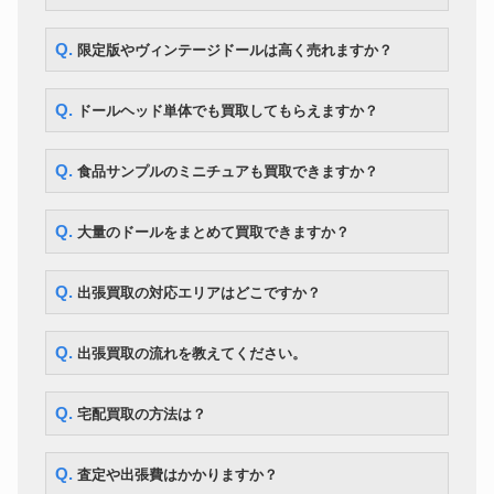
ー 星井美希
ママチャップトイ ちっちゃな
ドール
218,000円
Q. 限定版やヴィンテージドールは高く売れますか？
ちっちゃな女の子こと乃
CWC 限定 マイメロディ ブライ
ドール
ス ソフトリーカドリーユー＆ミ
30,800円
Q. ドールヘッド単体でも買取してもらえますか？
ー
マーゴユニークガール blythe ネ
ドール
167,300円
オブライス
Q. 食品サンプルのミニチュアも買取できますか？
ボークス MDD Fate/kaleid liner
ドール
149,100円
プリズマ☆イリヤ
Q. 大量のドールをまとめて買取できますか？
Q. 出張買取の対応エリアはどこですか？
Q. 出張買取の流れを教えてください。
Q. 宅配買取の方法は？
Q. 査定や出張費はかかりますか？