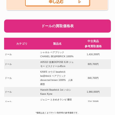
ドールの買取価格表
中古美品
カテゴリ
製品名
参考買取価格
シャネル ベアブリック
ドール
1,416,200円
CHANEL BE@RBRICK 1000%
A05310 首裏DEPOSE EJ8 ジュ
ドール
805,700円
モー ビスクドール45cm
KAWS カウズ bearbrick
be@rbrick ベアブリック
ドール
840,700円
dissected brown 1000% 人体
模型
Haroshi Bearbrick 1st ハロシ
ドール
1,960,000円
Kaws Kyne
ジェニー ときめきランゼ 蘭世
ドール
224,700円
ときめきトゥナイト
ベアブリック シャーク1000%
*価格はあくまでサイト制作時の参考価格です。
BAPE(R) ABC CAMO SHARK