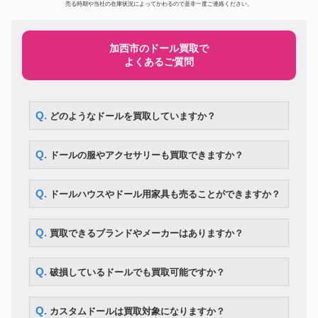
ドール
297,500円
売る時期や当社の在庫状況によってかわるので是非一度ご連絡ください。
BE@RBRICK ベイプ メディコ
ムトイ 3色セット
スーパードルフィー ローゼンメ
ドール
194,600円
イデン SD 真紅
加西市のドール買取で
よくあるご質問
スーパードルフィー SDエリザベ
ドール
ス Super Dollfie SD13 Elizabeth
105,000円
～Destiny’s Guardian～
DD アスナ ソードアート・オン
ドール
ライン 血盟騎士団 甲冑 フルセ
119,000円
Q. どのようなドールを買取していますか？
ット
コレクションドールアイテム! リ
ドール
カちゃんハウス 少女漫画家 牧美
287,000円
Q. ドールの服やアクセサリーも買取できますか？
也子イラスト付
ドール
マテル社 ツイストバービー
260,400円
まきまきカールのおしゃれなリ
Q. ドールハウスやドール用家具も売ることができますか？
ドール
175,700円
カちゃん
Kaws カウズ Pinocchio Wood
ドール
210,000円
カリモク
Q. 買取できるブランドやメーカーはありますか？
BE@RBRICK エヴァンゲリオン
初号機 CHROME Ver.1000％
ドール
54,600円
WORLD WIDE TOUR 3 開催記
Q. 破損しているドールでも買取可能ですか？
念商品 MEDICOM TOY
ドール
ネオブライス モッドモーリー
12,600円
Q. カスタムドールは買取対象になりますか？
ボークス DDS アイドルマスタ
ドール
107,100円