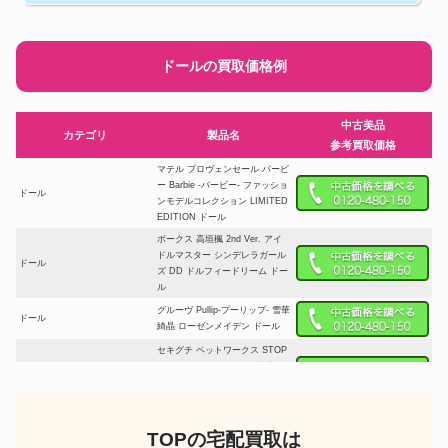
ドールの買取価格例
中古美品
カテゴリ
製品名
参考買取価格
マテル プロヴェンセール バービ
ー Barbie -バービー- ファッショ
ドール
ンモデルコレクション LIMITED
EDITION ドール
ボークス 高垣楓 2nd Ver. アイ
ドルマスター シンデレラガール
ドール
ズ DD ドルフィードリーム ドー
ル
グルーヴ Pullip-プーリップ- 雪華
ドール
綺晶 ローゼンメイデン ドール
セキグチ ペットワークス STOP
ひばりくんドール Ver.2 学生服
ドール
ストップ ひばりくん×momoko
DOLL ドール
バンダイ スーパーセーラーサタ
TOPの宅配買取は
ーン 美少女戦士セーラームーン
ドール