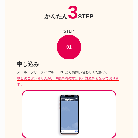
セーラースターズ ビューティチ
3
ェンジ ドール
ディズニーストア 魔女 D23
かんたん
STEP
ドール
Expo Japan 2018 白雪姫 コレク
ションドール
ジュンプランニング Pullip -プー
STEP
ドール
リップ- プリュネラ ドール
ペットワークス CCSgirl 16AN
ドール
01
ruruko ruruko -るるこ- ドール
ママチャップトイ 柊かがみ らき
ドール
すた ドール
申し込み
グッドスマイルカンパニー ソン
メール、フリーダイヤル、LINEよりお問い合わせください。
ドール
グオブロンドンメアリー Blythe-
ブライス- CWC限定 ドール
申し訳ございませんが、18歳未満の方は取引対象外となっておりま
す。
CROBIDOLL Camille-カミーユ-
ドール
メイク済み 男の子 C-Line ドー
ル
アゾンインターナショナル 加藤
恵 かとうめぐみ 冴えない彼女の
ドール
育てかた♭ 1/3 ハイブリッドア
クティブフィギュア No.059 ド
ール
クロスワールドコネクションズ
トゥエンティー イヤーズ オブ
ドール
ラブ ネオブライス CWC限定 ド