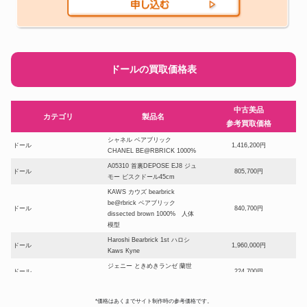
ドールの買取価格表
中古美品
カテゴリ
製品名
参考買取価格
シャネル ベアブリック
ドール
1,416,200円
CHANEL BE@RBRICK 1000%
A05310 首裏DEPOSE EJ8 ジュ
ドール
805,700円
モー ビスクドール45cm
KAWS カウズ bearbrick
be@rbrick ベアブリック
ドール
840,700円
dissected brown 1000% 人体
模型
Haroshi Bearbrick 1st ハロシ
ドール
1,960,000円
Kaws Kyne
ジェニー ときめきランゼ 蘭世
ドール
224,700円
ときめきトゥナイト
ベアブリック シャーク1000%
*価格はあくまでサイト制作時の参考価格です。
BAPE(R) ABC CAMO SHARK