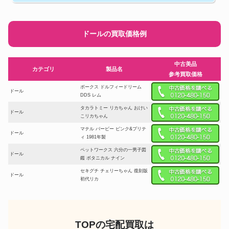
ドールの買取価格例
中古美品
カテゴリ
製品名
参考買取価格
ボークス ドルフィードリーム
ドール
DDS レム
タカラトミー リカちゃん おけい
ドール
こリカちゃん
マテル バービー ピンク&プリテ
ドール
ィ 1981年製
ペットワークス 六分の一男子図
ドール
鑑 ボタニカル ナイン
セキグチ チェリーちゃん 復刻版
ドール
初代リカ
グッドスマイルカンパニー ねん
ドール
どろいどどーる 加州清光
グルーヴ プーリップ エターナル
ドール
セーラームーン
TOPの宅配買取は