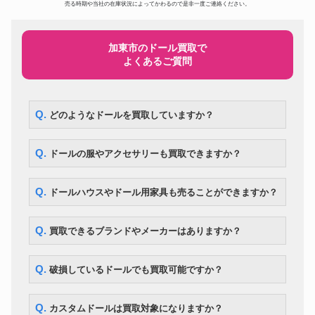
ドール
297,500円
売る時期や当社の在庫状況によってかわるので是非一度ご連絡ください。
BE@RBRICK ベイプ メディコ
ムトイ 3色セット
スーパードルフィー ローゼンメ
ドール
194,600円
イデン SD 真紅
加東市のドール買取で
よくあるご質問
スーパードルフィー SDエリザベ
ドール
ス Super Dollfie SD13 Elizabeth
105,000円
～Destiny’s Guardian～
DD アスナ ソードアート・オン
ドール
ライン 血盟騎士団 甲冑 フルセ
119,000円
Q. どのようなドールを買取していますか？
ット
コレクションドールアイテム! リ
ドール
カちゃんハウス 少女漫画家 牧美
287,000円
Q. ドールの服やアクセサリーも買取できますか？
也子イラスト付
ドール
マテル社 ツイストバービー
260,400円
まきまきカールのおしゃれなリ
Q. ドールハウスやドール用家具も売ることができますか？
ドール
175,700円
カちゃん
Kaws カウズ Pinocchio Wood
ドール
210,000円
カリモク
Q. 買取できるブランドやメーカーはありますか？
BE@RBRICK エヴァンゲリオン
初号機 CHROME Ver.1000％
ドール
54,600円
WORLD WIDE TOUR 3 開催記
Q. 破損しているドールでも買取可能ですか？
念商品 MEDICOM TOY
ドール
ネオブライス モッドモーリー
12,600円
Q. カスタムドールは買取対象になりますか？
ボークス DDS アイドルマスタ
ドール
107,100円