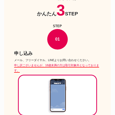
タカラトミー Jenny’s Club
3
ドール
Tamaki
かんたん
STEP
ボークス スーパードルフィー ド
ドール
ルパ13限定 リズ
グルーヴ ダル マイメロディ
STEP
ドール
Kuromi×DAL Collaboration doll
マテル ドール オブ ザ ワールド
ドール
– プリンセスオブナバホバービ
01
ー
ペットワークス CCS 25SS
ドール
momoko
申し込み
セキグチ momoko DOLL STOP
メール、フリーダイヤル、LINEよりお問い合わせください。
ドール
ひばりくんドール
申し訳ございませんが、18歳未満の方は取引対象外となっておりま
ボークス ドルフィードリーム シ
す。
ドール
ェリル ノーム
タカラトミー リカちゃん ふたり
ドール
はプリキュアバージョン
グッドスマイルカンパニー ねん
ドール
どろいど キリト
タカラトミー ジェニー ウェディ
ドール
ングドレス
マテル バービー アニバーサリー
ドール
バービー 50周年復刻版 Wedding