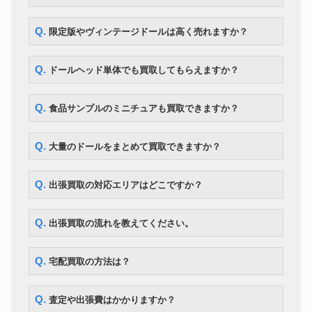
ー 星井美希
ママチャップトイ ちっちゃな
ドール
218,000円
Q. 限定版やヴィンテージドールは高く売れますか？
ちっちゃな女の子こと乃
CWC 限定 マイメロディ ブライ
ドール
ス ソフトリーカドリーユー＆ミ
30,800円
Q. ドールヘッド単体でも買取してもらえますか？
ー
マーゴユニークガール blythe ネ
ドール
167,300円
オブライス
Q. 食品サンプルのミニチュアも買取できますか？
ボークス MDD Fate/kaleid liner
ドール
149,100円
プリズマ☆イリヤ
Q. 大量のドールをまとめて買取できますか？
Q. 出張買取の対応エリアはどこですか？
Q. 出張買取の流れを教えてください。
Q. 宅配買取の方法は？
Q. 査定や出張費はかかりますか？