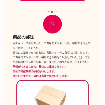
Day
セキグチ ベビチッチ OS限定 干
ドール
STEP
支 辰 ベビチッチ Lサイズ
グルーヴ プーリップ クイーンセ
ドール
レニティ
02
商品の郵送
宅配キットの取り寄せか、ご自身でダンボール等、梱包できるもの
をご用意してください。
弊社にご連絡いただければ、宅配キットをご自宅にお送りします。
ご自身でダンボール等、梱包できる物をご用意していただき、下記
の宅配買取申込書に記載し後、売りたい商品と同梱してください。
準備ができましたら、弊社にご連絡ください。
当社で宅配業者の手配をいたします。
着払いですので、送料は当社が負担いたします。