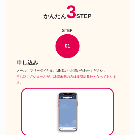
グルーヴ Byul Clorinda クロリン
3
ドール
ダ B-323
かんたん
STEP
ドール
スーパードルフィー 夢天使ウナ
STEP
ドール
リカちゃん ゆめみるリカちゃん
ドール
バービー エクストラ ドール #18
01
スーパードルフィー SD男の子
ドール
Cecile in the Boyhood Version
申し込み
オビツ 50cmオビツボディ
ドール
Ver1.5 GGR50
メール、フリーダイヤル、LINEよりお問い合わせください。
申し訳ございませんが、18歳未満の方は取引対象外となっておりま
アゾンs t j×Iris Collect petit ほ
ドール
のの Fluffy puppy love すとろべ
す。
りーver.
グルーヴ プーリップ
ドール
VOCALOID 巡音ルカ
プーリップ Rojeune ロジューヌ
ドール
From F i.n.t
Doll Chateau Nieve Fullset ホワ
ドール
イトスキン
スーパードルフィー SDM女の子
ドール