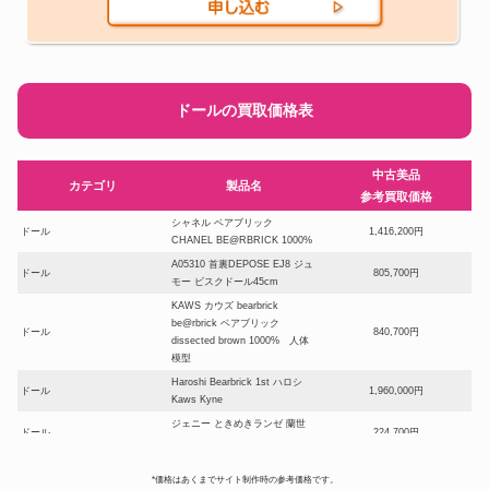
ドールの買取価格表
中古美品
カテゴリ
製品名
参考買取価格
シャネル ベアブリック
ドール
1,416,200円
CHANEL BE@RBRICK 1000%
A05310 首裏DEPOSE EJ8 ジュ
ドール
805,700円
モー ビスクドール45cm
KAWS カウズ bearbrick
be@rbrick ベアブリック
ドール
840,700円
dissected brown 1000% 人体
模型
Haroshi Bearbrick 1st ハロシ
ドール
1,960,000円
Kaws Kyne
ジェニー ときめきランゼ 蘭世
ドール
224,700円
ときめきトゥナイト
ベアブリック シャーク1000%
*価格はあくまでサイト制作時の参考価格です。
BAPE(R) ABC CAMO SHARK