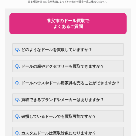
ドール
297,500円
売る時期や当社の在庫状況によってかわるので是非一度ご連絡ください。
BE@RBRICK ベイプ メディコ
ムトイ 3色セット
スーパードルフィー ローゼンメ
ドール
194,600円
イデン SD 真紅
養父市のドール買取で
よくあるご質問
スーパードルフィー SDエリザベ
ドール
ス Super Dollfie SD13 Elizabeth
105,000円
～Destiny’s Guardian～
DD アスナ ソードアート・オン
ドール
ライン 血盟騎士団 甲冑 フルセ
119,000円
Q. どのようなドールを買取していますか？
ット
コレクションドールアイテム! リ
ドール
カちゃんハウス 少女漫画家 牧美
287,000円
Q. ドールの服やアクセサリーも買取できますか？
也子イラスト付
ドール
マテル社 ツイストバービー
260,400円
まきまきカールのおしゃれなリ
Q. ドールハウスやドール用家具も売ることができますか？
ドール
175,700円
カちゃん
Kaws カウズ Pinocchio Wood
ドール
210,000円
カリモク
Q. 買取できるブランドやメーカーはありますか？
BE@RBRICK エヴァンゲリオン
初号機 CHROME Ver.1000％
ドール
54,600円
WORLD WIDE TOUR 3 開催記
Q. 破損しているドールでも買取可能ですか？
念商品 MEDICOM TOY
ドール
ネオブライス モッドモーリー
12,600円
Q. カスタムドールは買取対象になりますか？
ボークス DDS アイドルマスタ
ドール
107,100円