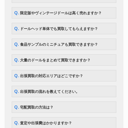
ー 星井美希
ママチャップトイ ちっちゃな
ドール
218,000円
Q. 限定版やヴィンテージドールは高く売れますか？
ちっちゃな女の子こと乃
CWC 限定 マイメロディ ブライ
ドール
ス ソフトリーカドリーユー＆ミ
30,800円
Q. ドールヘッド単体でも買取してもらえますか？
ー
マーゴユニークガール blythe ネ
ドール
167,300円
オブライス
Q. 食品サンプルのミニチュアも買取できますか？
ボークス MDD Fate/kaleid liner
ドール
149,100円
プリズマ☆イリヤ
Q. 大量のドールをまとめて買取できますか？
Q. 出張買取の対応エリアはどこですか？
Q. 出張買取の流れを教えてください。
Q. 宅配買取の方法は？
Q. 査定や出張費はかかりますか？