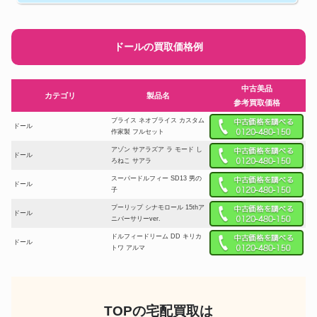
ドールの買取価格例
中古美品
カテゴリ
製品名
参考買取価格
ブライス ネオブライス カスタム
ドール
作家製 フルセット
アゾン サアラズア ラ モード し
ドール
ろねこ サアラ
スーパードルフィー SD13 男の
ドール
子
プーリップ シナモロール 15thア
ドール
ニバーサリーver.
ドルフィードリーム DD キリカ
ドール
トワ アルマ
ドール
オビツ OBITSU11 ボディ
CWC限定ネオブライス ストロ
ドール
ベリーミルフィーユ
TOPの宅配買取は